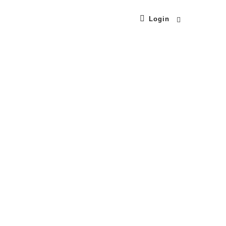
Login
ı