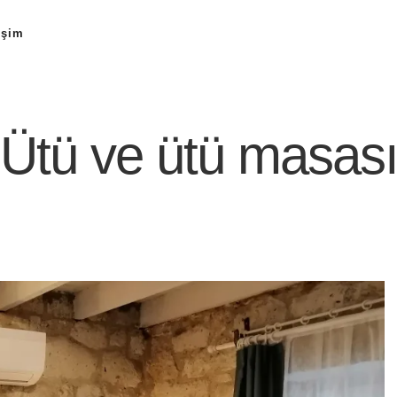
işim
Ütü ve ütü masas